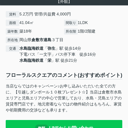
【外観】
5.2万円 管理/共益費 4,000円
賃料
41.04㎡
1LDK
面積
間取り
築18年
1階/2階建
築年数
所在階
岡山県
倉敷市
連島
３丁目
所在地
水島臨海鉄道
「
弥生
」駅 徒歩14分
交通
下電バス「一文字」バス停下車 徒歩16分
水島臨海鉄道
「
栄
」駅 徒歩21分
フローラルスクエアのコメント(おすすめポイント)
当店ならではのキャンペーン♪お申し込みいただいた全ての方
に、【引越しダンボール１０枚プレゼント☆】当店は倉敷市水島
エリアと児島エリアの中心で営業しており、水島・児島エリアの
賃貸専門店です。地元密着ならではの物件紹介はもちろん、家賃
や初期費用の交渉なども承ります。
LINEからお問い合わせ