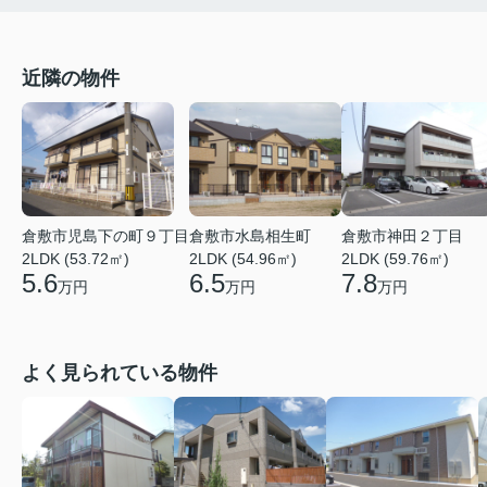
近隣の物件
倉敷市児島下の町９丁目
倉敷市水島相生町
倉敷市神田２丁目
2LDK (53.72㎡)
2LDK (54.96㎡)
2LDK (59.76㎡)
5.6
6.5
7.8
万円
万円
万円
よく見られている物件