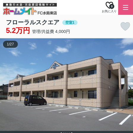
0
お気に入り
フローラルスクエア
空室1
5.2万円
管理/共益費 4,000円
1
/
27