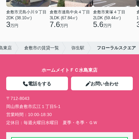
倉敷市児島小川９丁目
倉敷市連島中央４丁目
倉敷市東塚４丁目
2DK (38.10㎡)
3LDK (67.84㎡)
2LDK (59.44㎡)
1
3
7.6
5.6
万円
万円
万円
島東店
倉敷市の賃貸一覧
弥生駅
フローラルスクエア
ホームメイトＦＣ水島東店
電話をする
お問い合わせ
〒712-8043
岡山県倉敷市広江１丁目5-1
営業時間：
10:00-18:30
定休日：
毎週火曜日水曜日 夏季・冬季・ＧＷ