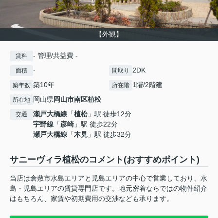
【外観】
- 管理/共益費 -
賃料
-
2DK
面積
間取り
築10年
1階/2階建
築年数
所在階
岡山県
岡山市南区
植松
所在地
瀬戸大橋線
「
植松
」駅 徒歩12分
交通
宇野線
「
彦崎
」駅 徒歩22分
瀬戸大橋線
「
木見
」駅 徒歩32分
サニーヴィラ植松のコメント(おすすめポイント)
当店は倉敷市水島エリアと児島エリアの中心で営業しており、水
島・児島エリアの賃貸専門店です。地元密着ならではの物件紹介
はもちろん、家賃や初期費用の交渉なども承ります。