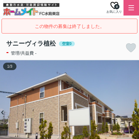
0
お気に入り
この物件の募集は終了しました。
サニーヴィラ植松
空室0
-
管理/共益費 -
1
/
3