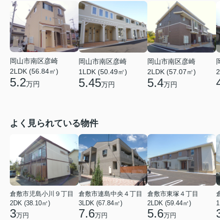
岡山市南区彦崎
岡山市南区彦崎
岡山市南区彦崎
2LDK (56.84㎡)
1LDK (50.49㎡)
2LDK (57.07㎡)
2
5.2
5.45
5.4
万円
万円
万円
よく見られている物件
倉敷市児島小川９丁目
倉敷市連島中央４丁目
倉敷市東塚４丁目
2DK (38.10㎡)
3LDK (67.84㎡)
2LDK (59.44㎡)
1
3
7.6
5.6
万円
万円
万円