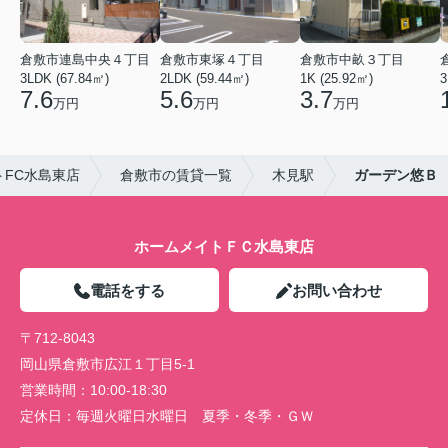
倉敷市連島中央４丁目
倉敷市東塚４丁目
倉敷市中畝３丁目
3LDK (67.84㎡)
2LDK (59.44㎡)
1K (25.92㎡)
3
7.6
5.6
3.7
万円
万円
万円
FC水島東店
倉敷市の賃貸一覧
木見駅
ガーデン悠Ｂ
ホームメイトＦＣ水島東店
電話をする
お問い合わせ
〒712-8043
岡山県倉敷市広江１丁目5-1
営業時間：
10:00-18:30
定休日：
毎週火曜日水曜日 夏季・冬季・ＧＷ