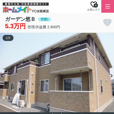
0
お気に入り
ガーデン悠Ｂ
空室1
5.3万円
管理/共益費 2,900円
1
/
3