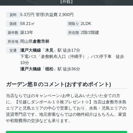
【外観】
5.3万円 管理/共益費 2,900円
賃料
58.21㎡
2LDK
面積
間取り
築13年
2階/2階建
築年数
所在階
岡山県
倉敷市
林
所在地
瀬戸大橋線
「
木見
」駅 徒歩17分
交通
下電バス「倉敷帆布入口（沖縄手）」バス停下車 徒歩
10分
瀬戸大橋線
「
植松
」駅 徒歩36分
ガーデン悠Ｂのコメント(おすすめポイント)
当店ならではのキャンペーン♪お申し込みいただいた全ての方
に、【引越しダンボール１０枚プレゼント☆】当店は倉敷市水島
エリアと児島エリアの中心で営業しており、水島・児島エリアの
賃貸専門店です。地元密着ならではの物件紹介はもちろん、家賃
や初期費用の交渉なども承ります。