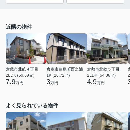
近隣の物件
倉敷市北畝４丁目
倉敷市連島町西之浦
倉敷市北畝５丁目
2LDK (59.59㎡)
1K (26.72㎡)
2LDK (54.86㎡)
2
7.9
3
4.9
万円
万円
万円
よく見られている物件